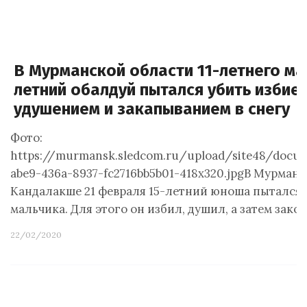
В Мурманской области 11-летнего ма
летний обалдуй пытался убить избие
удушением и закапыванием в снегу
Фото:
https://murmansk.sledcom.ru/upload/site48/docu
abe9-436a-8937-fc2716bb5b01-418x320.jpgВ Мурман
Кандалакше 21 февраля 15-летний юноша пытался у
мальчика. Для этого он избил, душил, а затем зако
22/02/2020