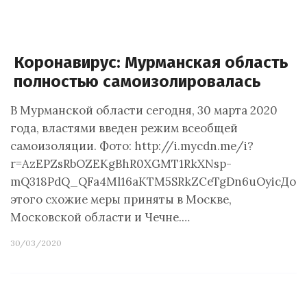
Коронавирус: Мурманская область
полностью самоизолировалась
В Мурманской области сегодня, 30 марта 2020
года, властями введен режим всеобщей
самоизоляции. Фото: http://i.mycdn.me/i?
r=AzEPZsRbOZEKgBhR0XGMT1RkXNsp-
mQ318PdQ_QFa4Ml16aKTM5SRkZCeTgDn6uOyicДо
этого схожие меры приняты в Москве,
Московской области и Чечне.…
30/03/2020