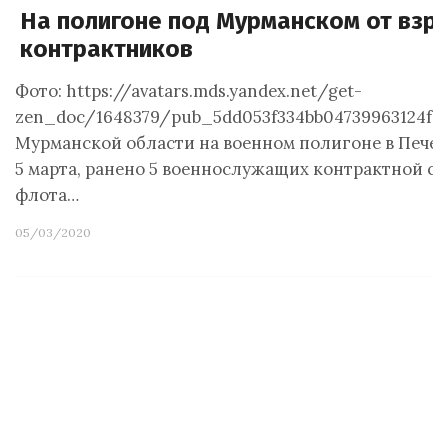
На полигоне под Мурманском от взр
контрактников
Фото: https://avatars.mds.yandex.net/get-
zen_doc/1648379/pub_5dd053f334bb04739963124f_
Мурманской области на военном полигоне в Печенг
5 марта, ранено 5 военнослужащих контрактной с
флота…
05/03/2020