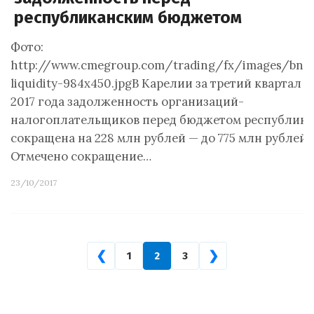
республиканским бюджетом
Фото:
http://www.cmegroup.com/trading/fx/images/bnr
liquidity-984x450.jpgВ Карелии за третий квартал
2017 года задолженность организаций-
налогоплательщиков перед бюджетом республик
сокращена на 228 млн рублей — до 775 млн рублей.
Отмечено сокращение…
23/10/2017
❮
❯
1
2
3