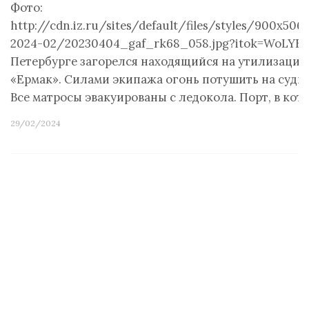
Фото:
http://cdn.iz.ru/sites/default/files/styles/900x50
2024-02/20230404_gaf_rk68_058.jpg?itok=WoLYF3
Петербурге загорелся находящийся на утилизации
«Ермак». Силами экипажа огонь потушить на судне
Все матросы эвакуированы с ледокола. Порт, в кот
29/02/2024