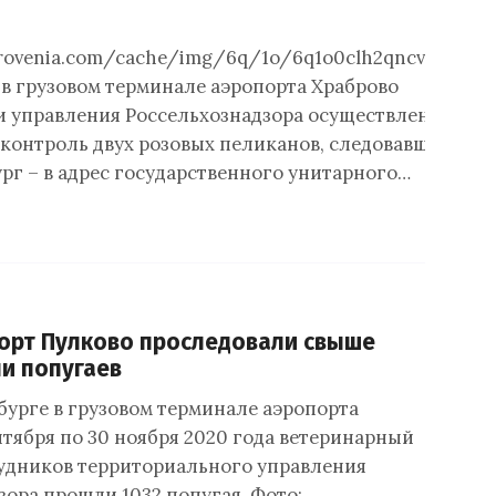
krovenia.com/cache/img/6q/1o/6q1o0clh2qncv6kf0sx.
в грузовом терминале аэропорта Храброво
 управления Россельхознадзора осуществлен
контроль двух розовых пеликанов, следовавших в
рг – в адрес государственного унитарного…
орт Пулково проследовали свыше
и попугаев
бурге в грузовом терминале аэропорта
нтября по 30 ноября 2020 года ветеринарный
удников территориального управления
зора прошли 1032 попугая. Фото:…