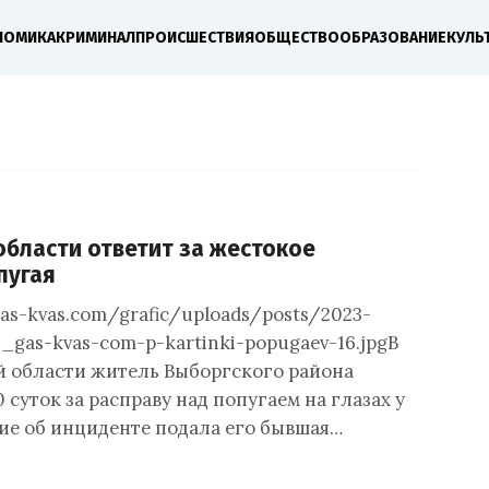
НОМИКА
КРИМИНАЛ
ПРОИСШЕСТВИЯ
ОБЩЕСТВО
ОБРАЗОВАНИЕ
КУЛЬ
бласти ответит за жестокое
пугая
gas-kvas.com/grafic/uploads/posts/2023-
_gas-kvas-com-p-kartinki-popugaev-16.jpgВ
 области житель Выборгского района
0 суток за расправу над попугаем на глазах у
ние об инциденте подала его бывшая…