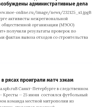
 возбуждены административные дела
www.moe-online.ru/image/news/232125_s1.jpgВ
урге активисты межрегиональной
й общественной организации (МЭОО)
т» получили результаты проверок по
и фактам вывоза отходов со строительства
в рясах проиграли матч зэкам
ia.spb.ruВ Санкт-Петербурге в следственном
— Кресты — 25 июня состоялся футбольный
ором команда местной митрополии из