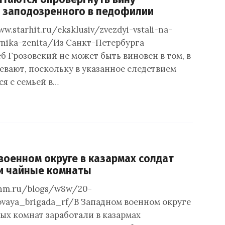
 заподозренного в педофилии
w.starhit.ru/eksklusiv/zvezdyi-vstali-na-
vnika-zenita/Из Санкт-Петербурга
б Грозовский не может быть виновен в том, в
евают, поскольку в указанное следствием
я с семьей в…
военном округе в казармах солдат
и чайные комнаты
nnm.ru/blogs/w8w/20-
ovaya_brigada_rf/В Западном военном округе
ных комнат заработали в казармах