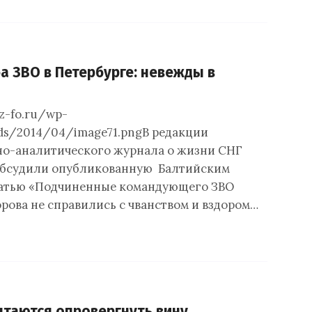
а ЗВО в Петербурге: невежды в
sz-fo.ru/wp-
ds/2014/04/image71.pngВ редакции
о-аналитического журнала о жизни СНГ
обсудили опубликованную Балтийским
татью «Подчиненные командующего ЗВО
рова не справились с чванством и вздором…
таются опровергнуть вину