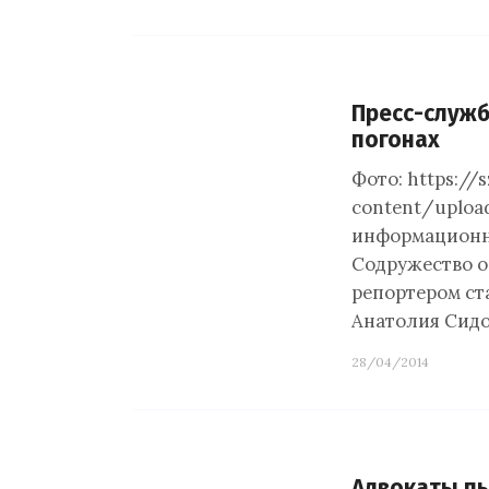
Пресс-служб
погонах
Фото: https://
content/uploa
информационн
Содружество 
репортером с
Анатолия Сидо
28/04/2014
Адвокаты пы