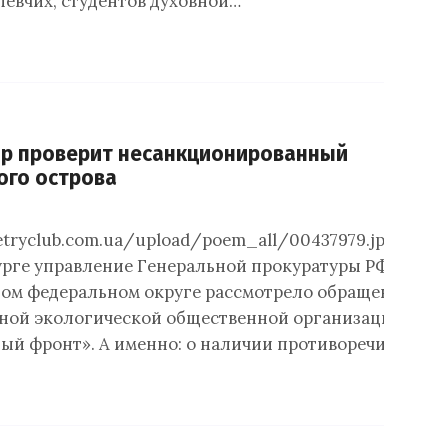
певчих, студентов духовной…
ор проверит несанкционированный
ого острова
etryclub.com.ua/upload/poem_all/00437979.jpegВ
рге управление Генеральной прокуратуры РФ в
ом федеральном округе рассмотрело обращение
ной экологической общественной организации
ый фронт». А именно: о наличии противоречий…