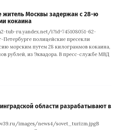
е житель Москвы задержан с 28-ю
ми кокаина
m2-tub-ru.yandex.net/i?id=745108051-62-
т-Петербурге полицейские пресекли
ссию морским путем 28 килограммов кокаина,
ов рублей, из Эквадора. В пресс-службе МВД
инградской области разрабатывают в
ov39.ru/images/news4/sovet_turizm.jpgВ