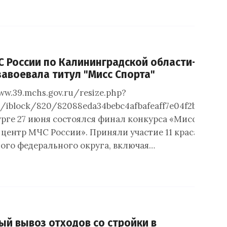
С России по Калининградской области- 2014»
завоевала титул "Мисс Спорта"
ww.39.mchs.gov.ru/resize.php?
/iblock/820/82088eda34bebc4afbafeaff7e04f2b7.jpg&
рге 27 июня состоялся финал конкурса «Мисс Севе
центр МЧС России». Приняли участие 11 красавиц из 
ого федерального округа, включая…
ый вывоз отходов со стройки в