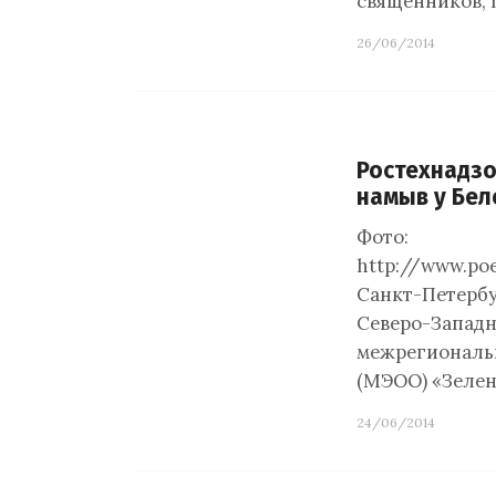
священников, 
26/06/2014
Ростехнадз
намыв у Бел
Фото:
http://www.po
Санкт-Петербу
Северо-Западн
межрегиональ
(МЭОО) «Зелен
24/06/2014