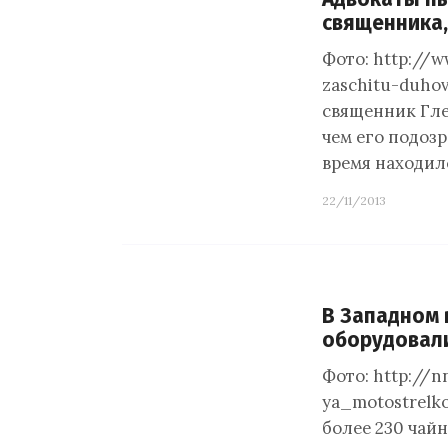
священника,
Фото: http://ww
zaschitu-duho
священник Гле
чем его подозр
время находилс
22/11/2013
В Западном 
оборудовал
Фото: http://
ya_motostrelk
более 230 чай