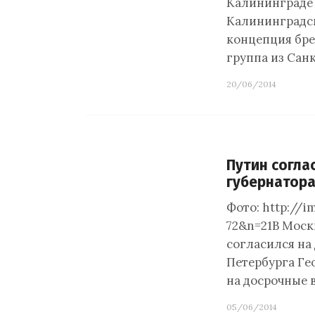
Калининграде 
Калининградск
концепция бре
группа из Сан
20/06/2014
Путин согла
губернатора
Фото: http://i
72&n=21В Моск
согласился на
Петербурга Ге
на досрочные в
05/06/2014