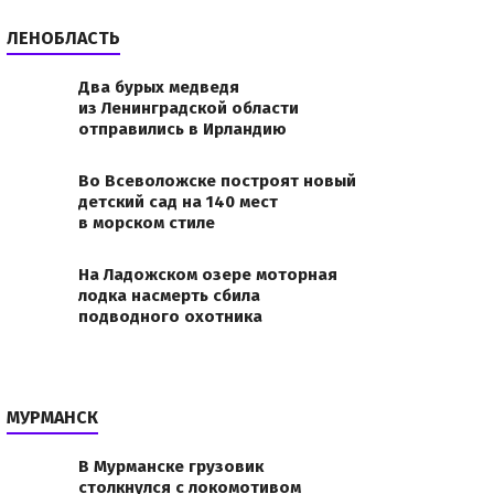
ЛЕНОБЛАСТЬ
Два бурых медведя
из Ленинградской области
отправились в Ирландию
 в
Во Всеволожске построят новый
детский сад на 140 мест
в морском стиле
w=194&h=150В
ро-Западный
На Ладожском озере моторная
11 субъектов
лодка насмерть сбила
подводного охотника
МУРМАНСК
В Мурманске грузовик
столкнулся с локомотивом