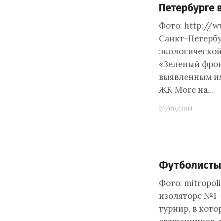
Петербурге
Фото: http://
Санкт-Петерб
экологическо
«Зеленый фрон
выявленным им
ЖК More на…
27/06/2014
Футболисты 
Фото: mitropol
изоляторе №1 
турнир, в кот