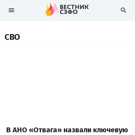
menu
search
СВО
В АНО «Отвага» назвали ключевую