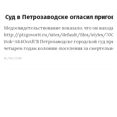
Суд в Петрозаводске огласил пригов
Медосвидетельствование показало, что он находил
http://ptzgovorit.ru/sites/default/files/styles/70
itok=A84OoAfCВ Петрозаводске городской суд при
четырем годам колонии-поселения за смертельно
15/06/2016