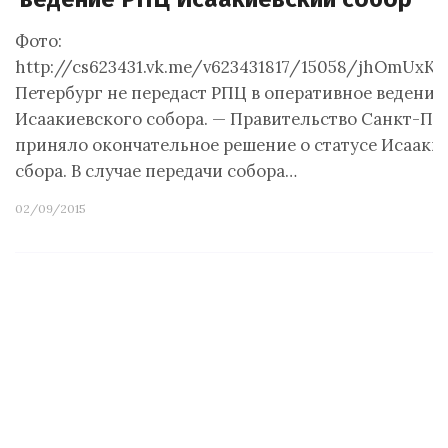
Фото:
http://cs623431.vk.me/v623431817/15058/jhOmUxK8
Петербург не передаст РПЦ в оперативное ведение
Исаакиевского собора. — Правительство Санкт-Пе
приняло окончательное решение о статусе Исааки
сбора. В случае передачи собора…
02/09/2015