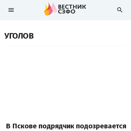
menu
search
УГОЛОВ
В Пскове подрядчик подозревается 