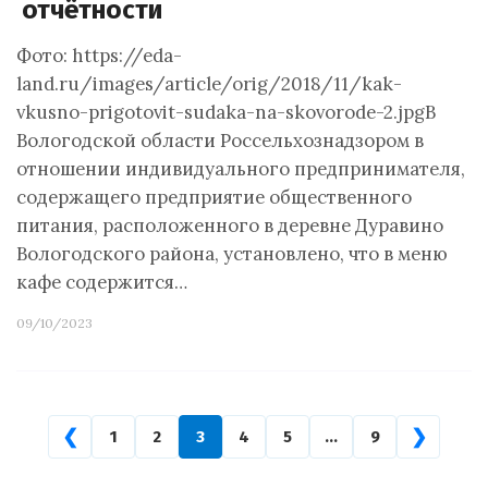
отчётности
Фото: https://eda-
land.ru/images/article/orig/2018/11/kak-
vkusno-prigotovit-sudaka-na-skovorode-2.jpgВ
Вологодской области Россельхознадзором в
отношении индивидуального предпринимателя,
содержащего предприятие общественного
питания, расположенного в деревне Дуравино
Вологодского района, установлено, что в меню
кафе содержится…
09/10/2023
❮
❯
1
2
3
4
5
…
9