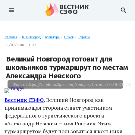
menu
search
Главная
/
В. Новгород
/
Культура
/
Псков
/
Туризм
02/07/2018 — 13:46
Великий Новгород готовит для
школьников турмаршрут по местам
Александра Невского
Фото: https://i5.photo.2gis.com/images/branch/77/108367866
Вестник СЗФО
.
Великий Новгород как
принимающая сторона станет участником
федерального туристического проекта
«Александр Невский — имя России». Этим
турмаршрутом будут пользоваться школьники