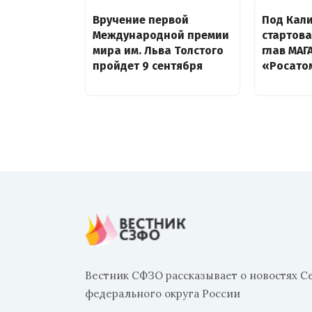
Вручение первой
Под Кал
Международной премии
стартов
мира им. Льва Толстого
глав МАГ
пройдет 9 сентября
«Росато
Вестник СФЗО рассказывает о новостях С
федерального округа России