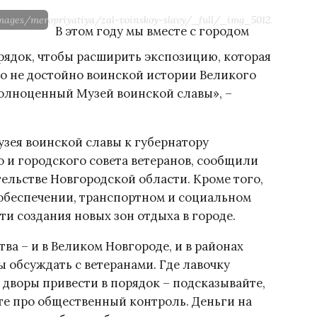
images/meropriyatiya/zal-voinskoy-slavy/_full/_img_5012.jpg
В этом году мы вместе с городом
рядок, чтобы расширить экспозицию, которая
оно не достойно воинской истории Великого
полноценный Музей воинской славы», –
зея воинской славы к губернатору
 и городского совета ветеранов, сообщили
ельстве Новгородской области. Кроме того,
 обеспечении, транспортном и социальном
и создания новых зон отдыха в городе.
ва – и в Великом Новгороде, и в районах
 обсуждать с ветеранами. Где лавочку
 дворы привести в порядок – подсказывайте,
те про общественный контроль. Деньги на