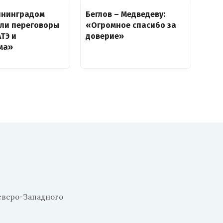
ининградом
Беглов – Медведеву:
али переговоры
«Огромное спасибо за
АТЭ и
доверие»
ма»
еверо-Западного