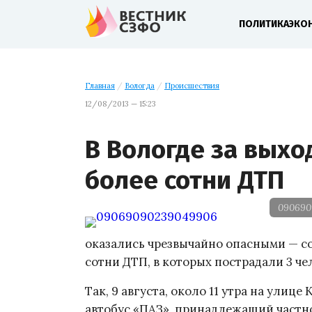
ПОЛИТИКА
ЭКО
Главная
/
Вологда
/
Происшествия
12/08/2013 — 15:23
В Вологде за вых
более сотни ДТП
090690
оказались чрезвычайно опасными — с
сотни ДТП, в которых пострадали 3 че
Так, 9 августа, около 11 утра на улиц
автобус «ПАЗ», принадлежащий частн