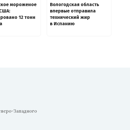
ское мороженое
Вологодская область
США:
впервые отправила
ровано 12 тонн
технический жир
а
в Испанию
еверо-Западного