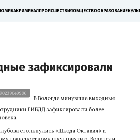
НОМИКА
КРИМИНАЛ
ПРОИСШЕСТВИЯ
ОБЩЕСТВО
ОБРАЗОВАНИЕ
КУЛЬ
одные зафиксировали
90239049906
В Вологде минувшие выходные
отрудники ГИБДД зафиксировали более
ловека.
е Клубова столкнулись «Шкода Октавия» и
ому транспортному предприятию. Водители