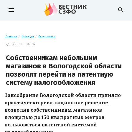
menu
search
Главная
/
Вологда
/
Экономика
17/12/2020 — 02:25
Собственникам небольшим
магазинов в Вологодской области
позволят перейти на патентную
систему налогообложения
Заксобрание Вологодской области приняло
практически революционное решение,
позволив собственникам магазинов
площадью до 150 квадратных метров
пользоваться патентной системой
налогообложения.