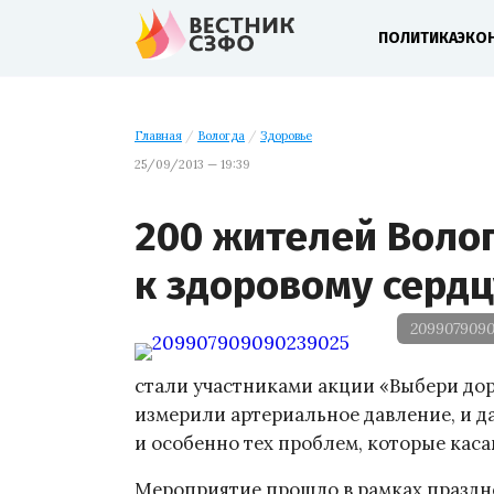
ПОЛИТИКА
ЭКО
Главная
/
Вологда
/
Здоровье
25/09/2013 — 19:39
200 жителей Воло
к здоровому серд
209907909
стали участниками акции «Выбери дор
измерили артериальное давление, и да
и особенно тех проблем, которые кас
Мероприятие прошло в рамках праздно