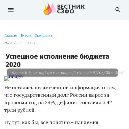
menu
search
Главная
/
Власть
/
Экономика
25/02/2021 — 09:27
Успешное исполнение бюджета
2020
Фото: http://img4.dp.ru/images/article/2017/05/05/90cc5796
Не осталась незамеченной информация о том,
что государственный долг России вырос за
прошлый год на 39%, дефицит составил 5,42
трлн рублей.
Ну тут, как бы, все понятно – пандемия,