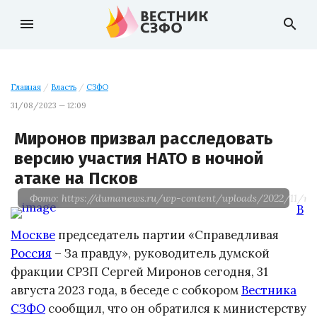
menu
search
Главная
/
Власть
/
СЗФО
31/08/2023 — 12:09
Миронов призвал расследовать
версию участия НАТО в ночной
атаке на Псков
Фото: https://dumanews.ru/wp-content/uploads/2022/11/mgr
В
Москве
председатель партии «Справедливая
Россия
– За правду», руководитель думской
фракции СРЗП Сергей Миронов сегодня, 31
августа 2023 года, в беседе с собкором
Вестника
СЗФО
сообщил, что он обратился к министерству