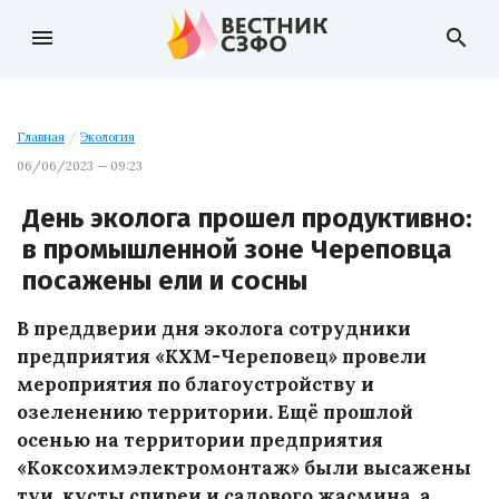
menu
search
Главная
/
Экология
06/06/2023 — 09:23
День эколога прошел продуктивно:
в промышленной зоне Череповца
посажены ели и сосны
В преддверии дня эколога сотрудники
предприятия «КХМ-Череповец» провели
мероприятия по благоустройству и
озеленению территории. Ещё прошлой
осенью на территории предприятия
«Коксохимэлектромонтаж» были высажены
туи, кусты спиреи и садового жасмина, а