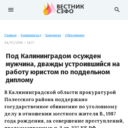
menu
search
Главная
/
Калининград
/
Криминал
/
Образование
04/07/2019 — 14:37
Под Калининградом осужден
мужчина, дважды устроившийся на
работу юристом по поддельном
диплому
В Калининградской области прокуратурой
Полесского района поддержано
государственное обвинение по уголовному
делу в отношении местного жителя В., 1987
года рождения, за совершение преступлений,
предусмотренных ч. 3 ст. 327 УК РФ