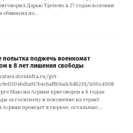
риговорил Дарью Трепову к 27 годам колонии за
ва обвинена по…
е попытка поджечь военкомат
ом в 8 лет лишения свободы
vatars.dzeninfra.ru/get-
c9e02046d1a917b4cbaff89adc8d8219/800x400В
рге Максим Асриян приговорен к 8 годам
ды за госизмену и покушение на теракт.
а Асриян проведет в тюрьме, остальные…