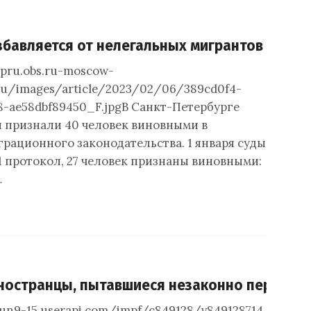
збавляется от нелегальных мигрантов
dpru.obs.ru-moscow-
.ru/images/article/2023/02/06/389cd0f4-
8-ae58dbf89450_F.jpgВ Санкт-Петербурге
 признали 40 человек виновными в
рационного законодательства. 1 января суды
1 протокол, 27 человек признаны виновными:
…
остранцы, пытавшиеся незаконно перейти и
/sun9-15.userapi.com/impf/c849128/v849128714/8057e