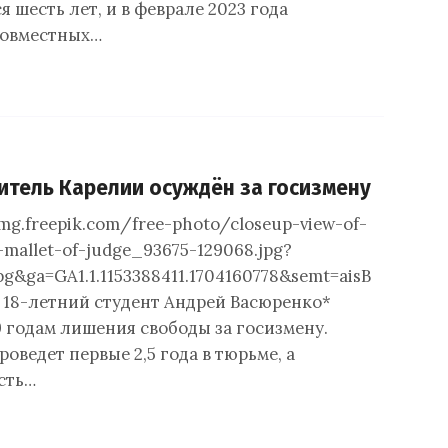
 шесть лет, и в феврале 2023 года
совместных…
итель Карелии осуждён за госизмену
img.freepik.com/free-photo/closeup-view-of-
mallet-of-judge_93675-129068.jpg?
pg&ga=GA1.1.1153388411.1704160778&semt=aisВ
 18-летний студент Андрей Васюренко*
9 годам лишения свободы за госизмену.
ведет первые 2,5 года в тюрьме, а
сть…