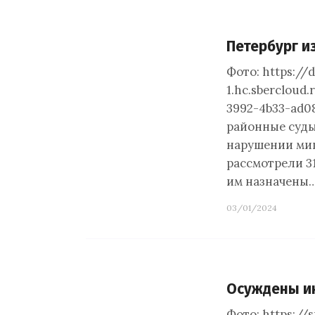
Петербург и
Фото: https://
1.hc.sbercloud
3992-4b33-ad0
районные суды
нарушении миг
рассмотрели 3
им назначены
03/01/2024
Осуждены ин
Фото: https:/