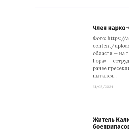
Член нарко-
Фото: https://
content/uplo
области — на 
Гора» — сотру
ранее пресекл
пытался…
31/05/2024
Житель Кали
боеприпасо