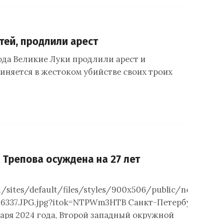
тей, продлили арест
да Великие Луки продлили арест и
иняется в жестоком убийстве своих троих
 Трепова осуждена на 27 лет
ru/sites/default/files/styles/900x506/public/news-
6337.JPG.jpg?itok=NTPWm3HTВ Санкт-Петербурге
варя 2024 года, Второй западный окружной