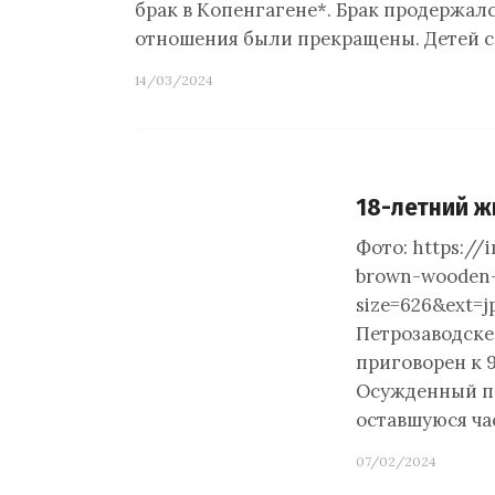
брак в Копенгагене*. Брак продержался
отношения были прекращены. Детей 
14/03/2024
18-летний ж
Фото: https://
brown-wooden-
size=626&ext=j
Петрозаводске
приговорен к 
Осужденный про
оставшуюся ча
07/02/2024