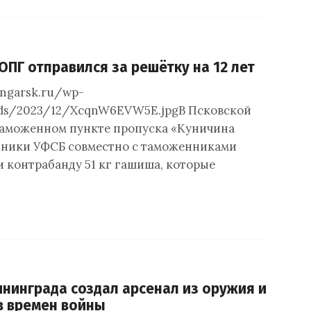
ОПГ отправился за решётку на 12 лет
angarsk.ru/wp-
ads/2023/12/XcqnW6EVW5E.jpgВ Псковской
таможенном пункте пропуска «Куничина
дники УФСБ совместно с таможенниками
и контрабанду 51 кг гашиша, которые
нинграда создал арсенал из оружия и
в времен войны