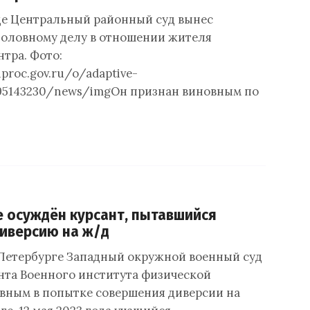
е Центральный районный суд вынес
головному делу в отношении жителя
тра. Фото:
nproc.gov.ru/o/adaptive-
95143230/news/imgОн признан виновным по
е осуждён курсант, пытавшийся
иверсию на ж/д
Петербурге Западный окружной военный суд
нта Военного института физической
вным в попытке совершения диверсии на