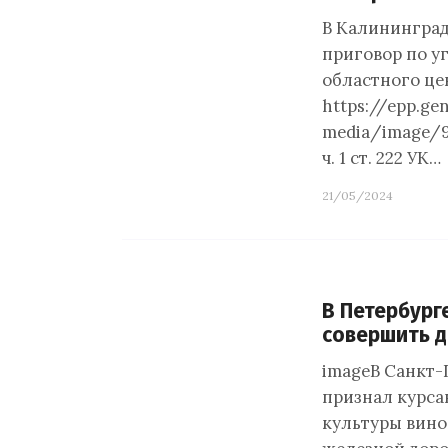
В Калининград
приговор по у
областного цен
https://epp.ge
media/image/
ч. 1 ст. 222 УК…
21/05/2024
В Петербург
совершить д
imageВ Санкт-
признал курса
культуры вино