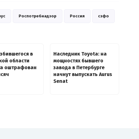
рус
Роспотребнадзор
Россия
сзфо
збившегося в
Наследник Toyota: на
кой области
мощностях бывшего
та оштрафован
завода в Петербурге
ысяч
начнут выпускать Aurus
Senat