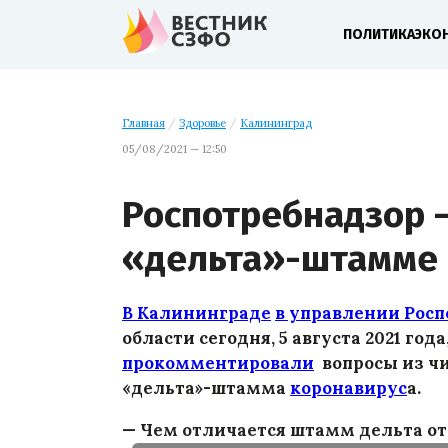
ПОЛИТИКА
ЭКО
Главная
/
Здоровье
/
Калининград
05/08/2021 — 12:50
Роспотребнадзор 
«дельта»-штамме 
В Калининграде
в управлении Рос
области сегодня, 5 августа 2021 год
прокомментировали
вопросы из ч
«дельта»-штамма
коронавирус
а.
— Чем отличается штамм дельта от