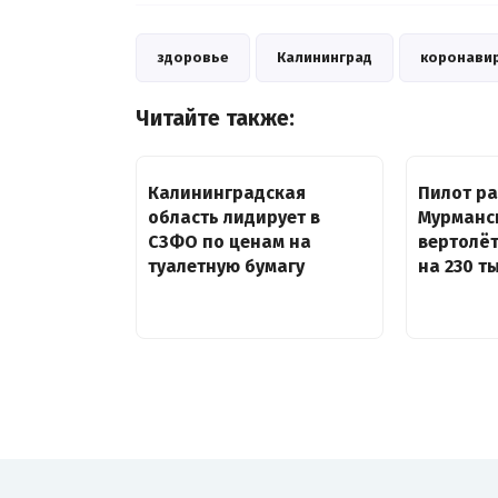
здоровье
Калининград
коронави
Читайте также:
Калининградская
Пилот ра
область лидирует в
Мурманс
СЗФО по ценам на
вертолё
туалетную бумагу
на 230 т