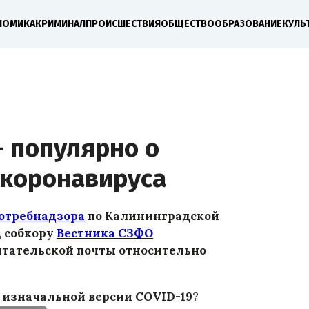
НОМИКА
КРИМИНАЛ
ПРОИСШЕСТВИЯ
ОБЩЕСТВО
ОБРАЗОВАНИЕ
КУЛЬ
– популярно о
коронавируса
потребнадзора
по Калининградской
а, собкору
Вестника СЗФО
итательской почты относительно
 изначальной версии COVID-19
?