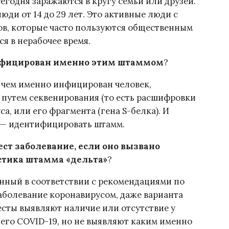
егодня заражаются в кругу семьи или друзей.
юди от 14 до 29 лет. Это активные люди с
в, которые часто пользуются общественным
ся в нерабочее время.
инфицирован именно этим штаммом
?
 чем именно инфицирован человек,
 путем секвенирования (то есть расшифровки
а, или его фрагмента (гена S-белка). И
 — идентифицировать штамм.
ст заболевание, если оно вызвано
стика штамма «дельта»
?
нный в соответствии с рекомендациями по
заболевание коронавирусом, даже варианта
есты выявляют наличие или отсутствие у
его COVID-19, но не выявляют каким именно