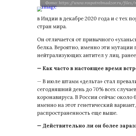
Фото: https://www.rospotrebnadzor.ru/file
в Индии в декабре 2020 года и с тех п
стран мира.
Он отличается от привычного «уханьск
белка. Вероятно, именно эти мутации 
нейтрализующих антител у лиц, ране
— Как часто в настоящее время вст
— В июле штамм «дельта» стал превал
сегодняшний день до 70% всех случа
коронавируса. В России сейчас около
именно на этот генетический вариант,
распространенность еще выше.
— Действительно ли он более зара