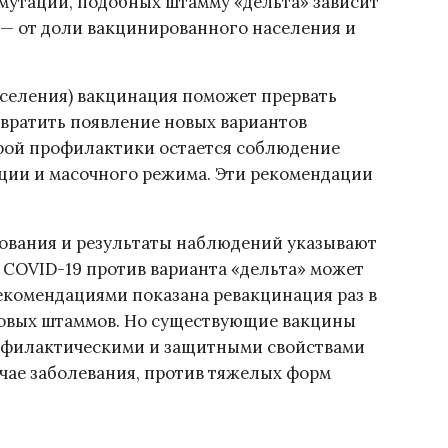
мутаций, подобных штамму «дельта» зависит
ь — от доли вакцинированного населения и
аселения) вакцинация поможет прервать
вратить появление новых вариантов
рой профилактики остается соблюдение
ции и масочного режима. Эти рекомендации
ования и результаты наблюдений указывают
т COVID-19 против варианта «дельта» может
екомендациями показана ревакцинация раз в
новых штаммов. Но существующие вакцины
филактическими и защитными свойствами
учае заболевания, против тяжелых форм