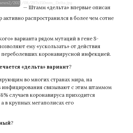
s/news2/2021/08/297x150mm_Delta.jpg
— Штамм «дельта» впервые описан
ор активно распространился в более чем сотне
ого» варианта рядом мутаций в гене S-
позволяют ему «ускользать» от действия
е переболевших коронавирусной инфекцией.
речается «дельта» вариант
?
ирующим во многих странах мира, на
ев инфицирования связывают с этим штаммом
 68% случаев коронавируса приходится
 а в крупных мегаполисах его
зный
?