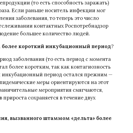
продукции (то есть способность заражать)
 раза. Если раньше носитель инфекции мог
ления заболевания, то теперь это число
 отслеживании контактных Роспотребнадзор
людение большее количество людей.
та более короткий инкубационный период
?
риод заболевания (то есть период с момента
тал более коротким, так как контагиозность
й инкубационный период остался прежним —
эпидемические меры ориентируются на этот
раничительные мероприятия смягчаются,
 прироста сохраняется в течение двух
ания, вызванного штаммом «дельта» более