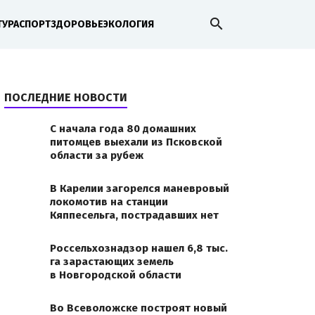
search
ТУРА
СПОРТ
ЗДОРОВЬЕ
ЭКОЛОГИЯ
ПОСЛЕДНИЕ НОВОСТИ
С начала года 80 домашних
питомцев выехали из Псковской
области за рубеж
В Карелии загорелся маневровый
локомотив на станции
Кяппесельга, пострадавших нет
Россельхознадзор нашел 6,8 тыс.
га зарастающих земель
в Новгородской области
Во Всеволожске построят новый