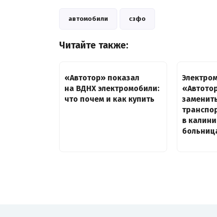
автомобили
сзфо
Читайте также:
«Автотор» показал
Электро
на ВДНХ электромобили:
«Автото
что почем и как купить
заменит
транспо
в калин
больниц