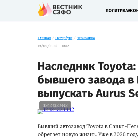
ПОЛИТИКА
ЭКО
Главная
/
Петербург
/
Экономика
19/09/2025 — 10:12
Наследник Toyota:
бывшего завода в 
выпускать Aurus S
32424323442
Бывший автозавод Toyota в Санкт-Пет
обретает новую жизнь. Уже в 2026 год