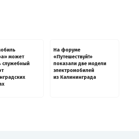
мобиль
На форуме
ра» может
«Путешествуй!»
ь служебный
показали две модели
рт
электромобилей
инградских
из Калининграда
ах