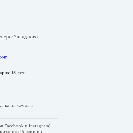
еверо-Западного
.com
рше 18 лет.
ка на sz-fo.ru
 Facebook и Instagram)
рритории России по