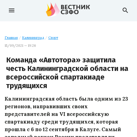
menu
search
Главная
/
Калининград
/
Спорт
15/09/2021 — 19:26
Команда «Автотора» защитила
честь Калининградской области на
всероссийской спартакиаде
трудящихся
Калининградская область была одним из 23
регионов, направивших своих
представителей на VI всероссийскую
спартакиаду среди трудящихся, которая
прошла с 6 по 12 сентября в Калуге. Самый
западный регион России представляли