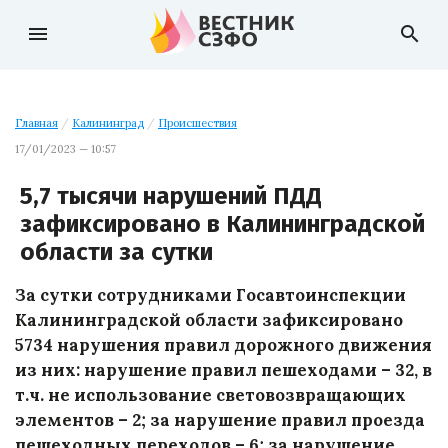
menu
search
Главная
/
Калининград
/
Происшествия
17/01/2023 — 10:57
5,7 тысячи нарушений ПДД
зафиксировано в Калининградской
области за сутки
За сутки сотрудниками Госавтоинспекции
Калининградской области зафиксировано
5734 нарушения правил дорожного движения
из них: нарушение правил пешеходами – 32, в
т.ч. не использование световозвращающих
элементов – 2; за нарушение правил проезда
пешеходных переходов – 6; за нарушение