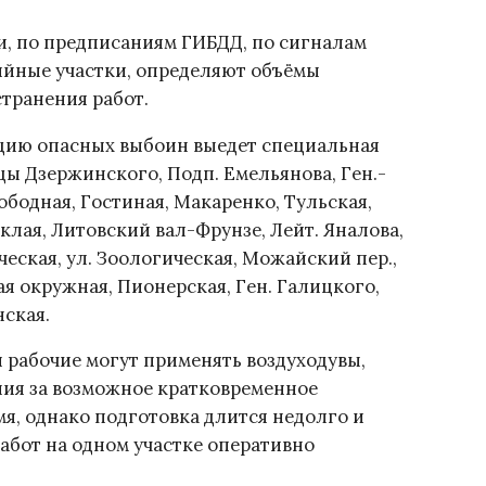
и, по предписаниям ГИБДД, по сигналам
йные участки, определяют объёмы
транения работ.
ацию опасных выбоин выедет специальная
ы Дзержинского, Подп. Емельянова, Ген.-
бодная, Гостиная, Макаренко, Тульская,
лая, Литовский вал-Фрунзе, Лейт. Яналова,
еская, ул. Зоологическая, Можайский пер.,
шая окружная, Пионерская, Ген. Галицкого,
нская.
и рабочие могут применять воздуходувы,
ия за возможное кратковременное
мя, однако подготовка длится недолго и
абот на одном участке оперативно