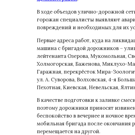
В ходе объездов улично-дорожной сет
горожан специалисты выявляют авари
повреждений и необходимых для их ус
Первые адреса работ, куда на ликвид
машина с бригадой дорожников – улиц
лейтенанта Озерова, Мукомольная, Сво
Холмогорская, Баженова, Миклухо-Мак
Гаражная, перекрёсток Мира-Зоологич
ул. А. Суворова, Волховская, 4-я Боль
Пехотная, Киевская, Невельская, Ялти
В качестве подготовки к заливке смес
поэтому дорожники приносят извинен
беспокойство в вечернее и ночное вре
мобильная бригада после окончания р
перемещается на другой.