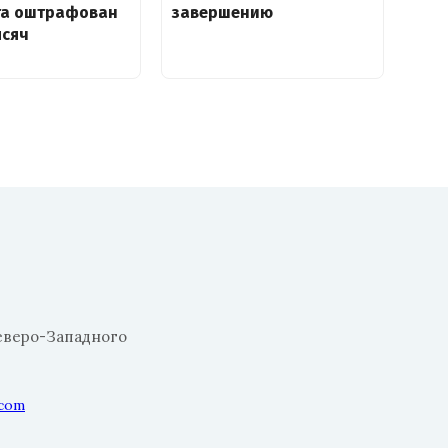
та оштрафован
завершению
ысяч
еверо-Западного
.com