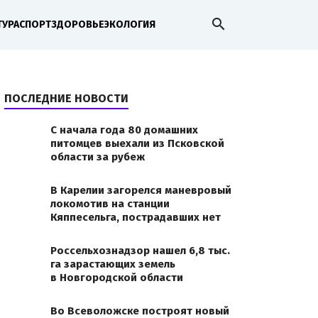
search
ТУРА
СПОРТ
ЗДОРОВЬЕ
ЭКОЛОГИЯ
ПОСЛЕДНИЕ НОВОСТИ
С начала года 80 домашних
питомцев выехали из Псковской
области за рубеж
В Карелии загорелся маневровый
локомотив на станции
Кяппесельга, пострадавших нет
Россельхознадзор нашел 6,8 тыс.
га зарастающих земель
в Новгородской области
Во Всеволожске построят новый