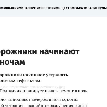
НОМИКА
КРИМИНАЛ
ПРОИСШЕСТВИЯ
ОБЩЕСТВО
ОБРАЗОВАНИЕ
КУЛЬ
орожники начинают
 ночам
дорожники начинают устранять
 литым асфальтом.
2/3hviw2ofhat91drnczwrb6zexrknsnxy.jpeg
Подрядчик планирует начать ремонт в ночь
вило, выполняют вечером и ночью, когда
соб устранить аварийные разрушения, когда