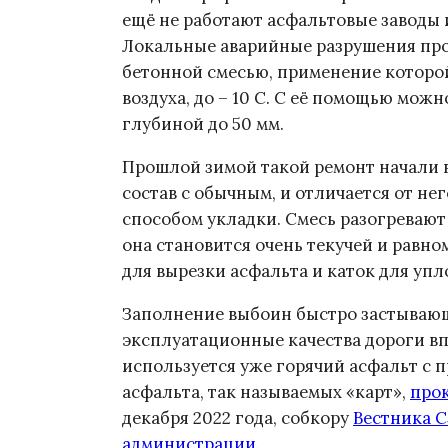
ещё не работают асфальтовые заводы
Локальные аварийные разрушения про
бетонной смесью, применение которо
воздуха, до – 10 С. С её помощью мож
глубиной до 50 мм.
Прошлой зимой такой ремонт начали 
состав с обычным, и отличается от н
способом укладки. Смесь разогревают 
она становится очень текучей и равно
для вырезки асфальта и каток для упл
Заполнение выбоин быстро застывающ
эксплуатационные качества дороги вп
используется уже горячий асфальт с 
асфальта, так называемых «карт»,
про
декабря 2022 года, собкору
Вестника 
администрации
.