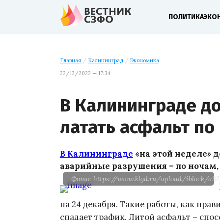
ПОЛИТИКА
ЭКО
Главная
/
Калининград
/
Экономика
22/12/2022 — 17:34
В Калининграде д
латать асфальт по
В Калининграде
«на этой неделе» 
аварийные разрушения – по ночам,
Фото: https://www.klgd.ru/upload/iblock/a8
на 24 декабря. Такие работы, как пра
спадает трафик. Литой асфальт – спо