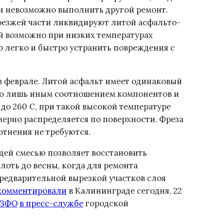
 и невозможно выполнить другой ремонт.
езжей части ликвидируют литой асфальто-
й возможно при низких температурах
но легко и быстро устранить повреждения с
в феврале. Литой асфальт имеет одинаковый
его лишь иным соотношением компонентов и
до 260 С, при такой высокой температуре
мерно распределяется по поверхности. Фреза
отнения не требуются.
ей смесью позволяет восстановить
лоть до весны, когда для ремонта
предварительной вырезкой участков слоя
комментировали
в Калининграде сегодня, 22
СЗФО
в пресс-службе
городской