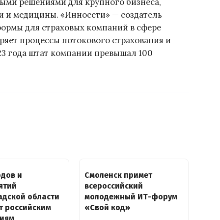
ыми решениями для крупного бизнеса,
и и медицины. «Инносети» — создатель
ормы для страховых компаний в сфере
ряет процессы потокового страхования и
023 года штат компании превышал 100
одов и
Смоленск примет
ятий
всероссийский
адской области
молодежный ИТ-форум
т российским
«Свой код»
гиям