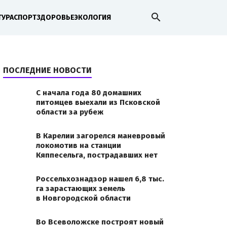
search
ТУРА
СПОРТ
ЗДОРОВЬЕ
ЭКОЛОГИЯ
ПОСЛЕДНИЕ НОВОСТИ
С начала года 80 домашних
питомцев выехали из Псковской
области за рубеж
В Карелии загорелся маневровый
локомотив на станции
Кяппесельга, пострадавших нет
Россельхознадзор нашел 6,8 тыс.
га зарастающих земель
в Новгородской области
Во Всеволожске построят новый