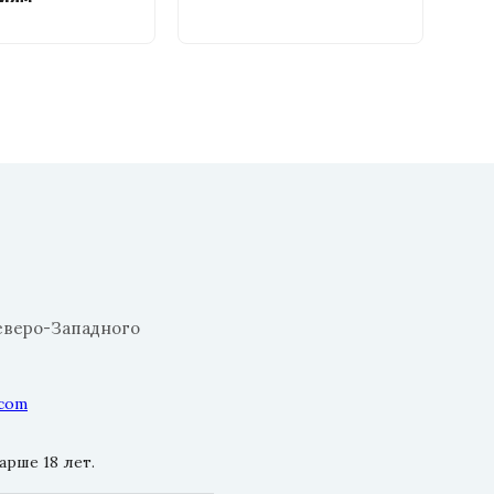
еверо-Западного
.com
рше 18 лет.