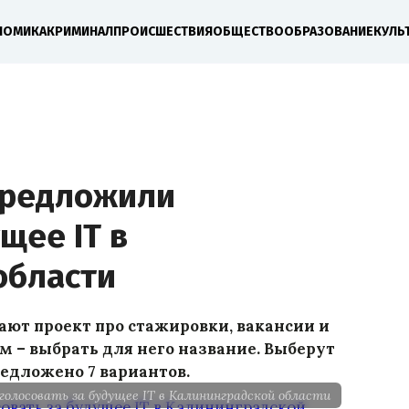
НОМИКА
КРИМИНАЛ
ПРОИСШЕСТВИЯ
ОБЩЕСТВО
ОБРАЗОВАНИЕ
КУЛЬ
предложили
щее IT в
области
ают проект про стажировки, вакансии и
ым – выбрать для него название. Выберут
редложено 7 вариантов.
олосовать за будущее IT в Калининградской области