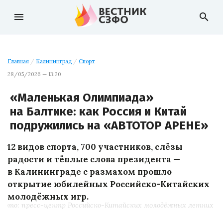
menu
search
Главная
/
Калининград
/
Спорт
28/05/2026 — 13:20
«Маленькая Олимпиада»
на Балтике: как Россия и Китай
подружились на «АВТОТОР АРЕНЕ»
12 видов спорта, 700 участников, слёзы
радости и тёплые слова президента —
в Калининграде с размахом прошло
открытие юбилейных Российско-Китайских
молодёжных игр.
Фото: пресс-центр Российско-Китайских молодёжных летних иг