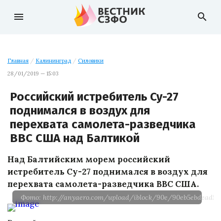
menu
search
Главная
/
Калининград
/
Силовики
28/01/2019 — 15:03
Российский истребитель Су-27
поднимался в воздух для
перехвата самолета-разведчика
ВВС США над Балтикой
Над Балтийским морем российский
истребитель Су-27 поднимался в воздух для
перехвата самолета-разведчика ВВС США.
Фото: http://anyaero.com/upload/iblock/90e/90eb5ebdead52