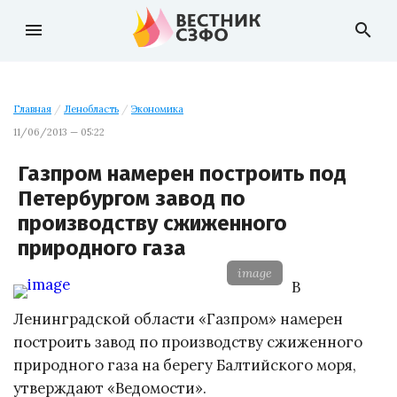
menu
search
Главная
/
Ленобласть
/
Экономика
11/06/2013 — 05:22
Газпром намерен построить под
Петербургом завод по
производству сжиженного
природного газа
image
В
Ленинградской области «Газпром» намерен
построить завод по производству сжиженного
природного газа на берегу Балтийского моря,
утверждают «Ведомости».