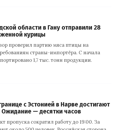
дской области в Гану отправили 28
оженной курицы
зор проверил партию мяса птицы на
требованиям страны-импортёра. С начала
спортировано 1,7 тыс. тонн продукции.
границе с Эстонией в Нарве достигают
. Ожидание — десятки часов
т пропуска сократил работу до 19:00. За
ают около 500 человек. Российская сторона