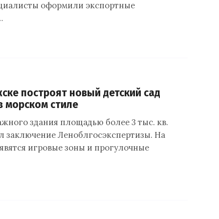
ециалисты оформили экспортные
…
ске построят новый детский сад
 в морском стиле
ажного здания площадью более 3 тыс. кв.
л заключение Леноблгосэкспертизы. На
явятся игровые зоны и прогулочные