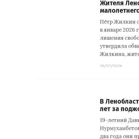
Жителя Лено
малолетнего
Пётр Жилкин о
в январе 2026 
лишения свобо
утвердила обв
Жилкина, жите
29/07/2026
В Ленобласт
лет за подж
19-летний Дав
Нурмухамбетов
два года они п