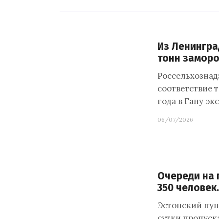
Из Ленингра
тонн замор
Россельхознад
соответствие 
года в Гану эк
06/07/2026
Очереди на 
350 человек
Эстонский пунк
сутки пропуск