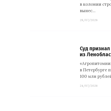
в колонии стр
вынес…
28/07/2026
Суд признал
из Леноблас
«Агропитомник
в Петербурге 
100 млн рублей
24/07/2026