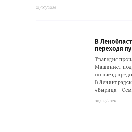
31/07/2026
В Ленобласт
переходя пу
Трагедия прои
Машинист пода
но наезд предо
В Ленинградск
«Вырица – Се
30/07/2026