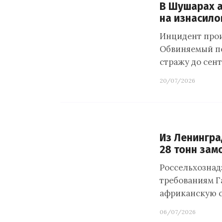
В Шушарах а
на изнасило
Инцидент прои
Обвиняемый по
стражу до сент
20/07/2026
Из Ленингра
28 тонн за
Россельхознад
требованиям Га
африканскую ст
06/07/2026