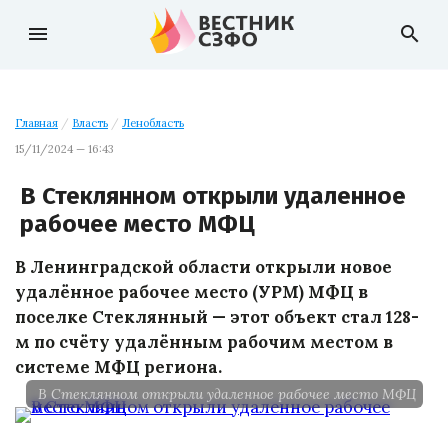
menu
search
Главная
/
Власть
/
Ленобласть
15/11/2024 — 16:43
В Стеклянном открыли удаленное
рабочее место МФЦ
В Ленинградской области открыли новое
удалённое рабочее место (УРМ) МФЦ в
поселке Стеклянный — этот объект стал 128-
м по счёту удалённым рабочим местом в
системе МФЦ региона.
В Стеклянном открыли удаленное рабочее место МФЦ