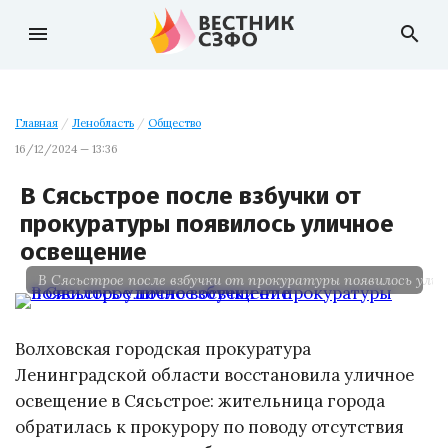
menu
search
Главная
/
Ленобласть
/
Общество
16/12/2024 — 13:36
В Сясьстрое после взбучки от
прокуратуры появилось уличное
освещение
В Сясьстрое после взбучки от прокуратуры появилось улич
Волховская городская прокуратура
Ленинградской области восстановила уличное
освещение в Сясьстрое: жительница города
обратилась к прокурору по поводу отсутствия