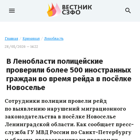
menu
search
Главная
/
Криминал
/
Ленобласть
28/05/2026 — 14:22
В Ленобласти полицейские
проверили более 500 иностранных
граждан во время рейда в посёлке
Новоселье
Сотрудники полиции провели рейд
по выявлению нарушений миграционного
законодательства в посёлке Новоселье
Ленинградской области. Как сообщает пресс-
служба ГУ МВД России по Санкт-Петербургу
и области, правоохранители проверили