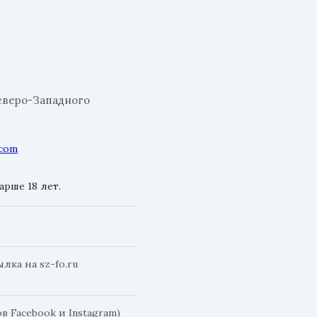
еверо-Западного
.com
рше 18 лет.
ка на sz-fo.ru
 Facebook и Instagram)