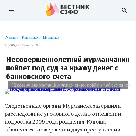
menu
search
Главная
/
Криминал
/
Мурманск
26/08/2025 — 09:58
Несовершеннолетний мурманчанин
пойдет под суд за кражу денег с
банковского счета
Несовершеннолетний мурманчанин пойдет под суд за кражу 
Следственные органы Мурманска завершили
расследование уголовного дела в отношении
подростка 2009 года рождения. Юноша
обвиняется в совершении двух преступлений: