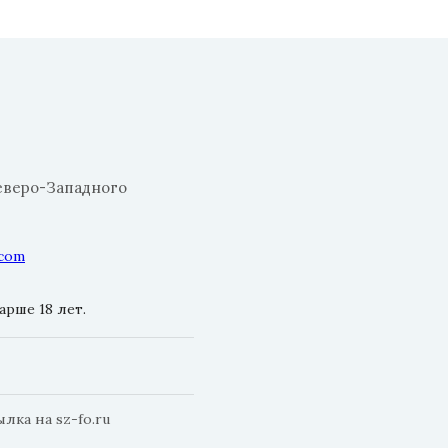
еверо-Западного
.com
рше 18 лет.
ка на sz-fo.ru