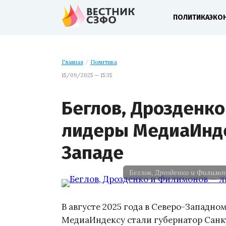
ПОЛИТИКА
ЭКО
Главная
/
Политика
15/09/2025 — 15:35
Беглов, Дрозденк
лидеры МедиаИнде
Западе
Беглов, Дрозденко и Филим
В августе 2025 года в Северо-Западн
МедиаИндексу стали губернатор Санк