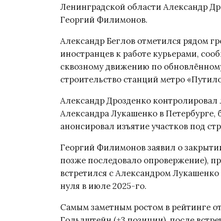
Ленинградской области Александр Др
Георгий Филимонов.
Александр Беглов отметился рядом г
иностранцев к работе курьерами, сооб
сквозному движению по обновлённому
строительство станций метро «Путило
Александр Дрозденко контролировал 
Александра Лукашенко в Петербурге, б
анонсировал изъятие участков под ст
Георгий Филимонов заявил о закрытии
позже последовало опровержение), пр
встретился с Александром Лукашенко 
нуля в июле 2025-го.
Самым заметным ростом в рейтинге о
Гольдштейн (+3 позиции), после встр