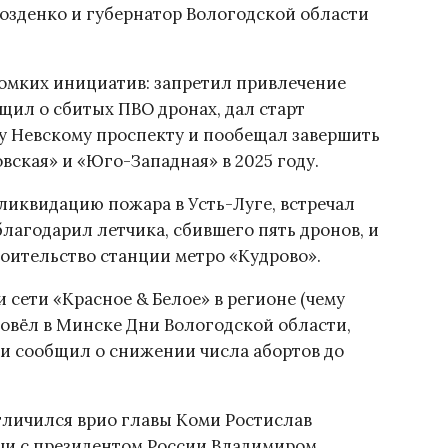
озденко и губернатор Вологодской области
ромких инициатив: запретил привлечение
щил о сбитых ПВО дронах, дал старт
 Невскому проспекту и пообещал завершить
вская» и «Юго-Западная» в 2025 году.
ликвидацию пожара в Усть-Луге, встречал
лагодарил летчика, сбившего пять дронов, и
роительство станции метро «Кудрово».
 сети «Красное & Белое» в регионе (чему
овёл в Минске Дни Вологодской области,
и сообщил о снижении числа абортов до
тличился врио главы Коми Ростислав
ечи с президентом России Владимиром