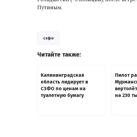
Путиным.
сзфо
Читайте также:
Калининградская
Пилот ра
область лидирует в
Мурманс
СЗФО по ценам на
вертолё
туалетную бумагу
на 230 т