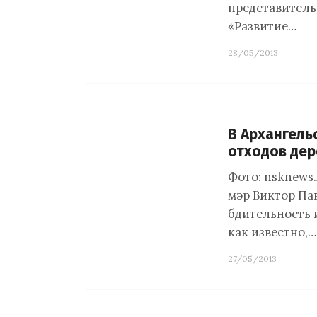
представитель
«Развитие…
28/05/2013
В Архангель
отходов де
Фото: nsknews.
мэр Виктор Па
бдительность 
как известно,…
27/05/2013