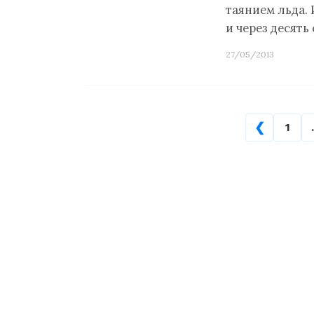
таянием льда.
и через десять
27/05/2013
❮
1