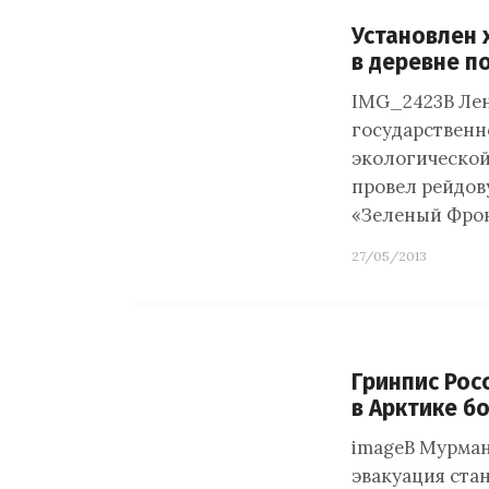
Установлен 
в деревне п
IMG_2423В Ле
государственн
экологической
провел рейдов
«Зеленый Фрон
27/05/2013
Гринпис Рос
в Арктике б
imageВ Мурман
эвакуация ста