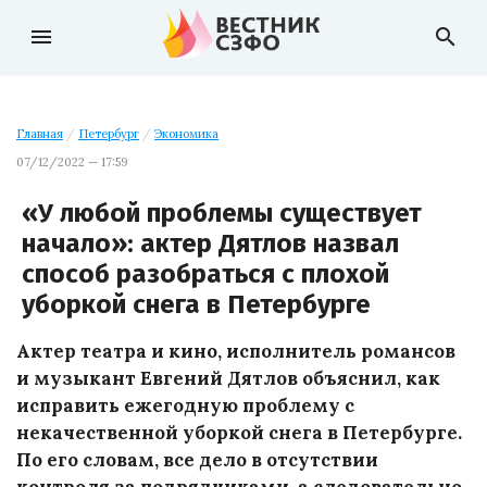
menu
search
Главная
/
Петербург
/
Экономика
07/12/2022 — 17:59
«У любой проблемы существует
начало»: актер Дятлов назвал
способ разобраться с плохой
уборкой снега в Петербурге
Актер театра и кино, исполнитель романсов
и музыкант Евгений Дятлов объяснил, как
исправить ежегодную проблему с
некачественной уборкой снега в Петербурге.
По его словам, все дело в отсутствии
контроля за подрядчиками, а следовательно