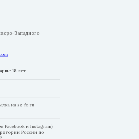
еверо-Западного
.com
рше 18 лет.
ка на sz-fo.ru
 Facebook и Instagram)
рритории России по
2.