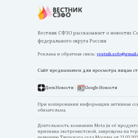
Вестник СФЗО рассказывает о новостях С
федерального округа России
Реклама и обратная связь:
vestnik.szfo@gmail
Сайт предназначен для просмотра лицам ста
Дзен.Новости
|
Google.Новости
При копировании информации активная ссыл
обязательна.
Деятельность компании Meta (и её продуктов
признана экстремистской, запрещена на те
решению Тверского суда Москвы от 21.03.202