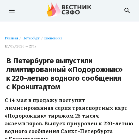
menu
search
Главная
/
Петербург
/
Экономика
12/05/2026 — 21:17
В Петербурге выпустили
лимитированный «Подорожник»
к 220-летию водного сообщения
с Кронштадтом
С 14 мая в продажу поступит
лимитированная серия транспортных карт
«Подорожник» тиражом 25 тысяч
экземпляров. Выпуск приурочен к 220-летию
водного сообщения Санкт-Петербурга
с Кронштадтом.