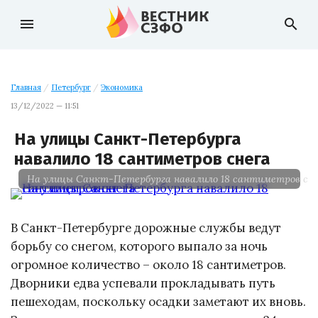
menu
search
Главная
/
Петербург
/
Экономика
13/12/2022 — 11:51
На улицы Санкт-Петербурга
навалило 18 сантиметров снега
На улицы Санкт-Петербурга навалило 18 сантиметров сне
В Санкт-Петербурге дорожные службы ведут
борьбу со снегом, которого выпало за ночь
огромное количество – около 18 сантиметров.
Дворники едва успевали прокладывать путь
пешеходам, поскольку осадки заметают их вновь.