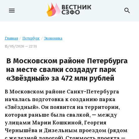
menu
search
Главная
/
Петербург
/
Экономика
15/05/2026 — 22:31
В Московском районе Петербурга
на месте свалки создадут парк
«Звёздный» за 472 млн рублей
В Московском районе Санкт-Петербурга
началась подготовка к созданию парка
«Звёздный». Он появится на территории,
которая раньше была свалкой, — между
улицами Марии Кошкиной, Георгия
Чернышёва и Дизельным проездом (рядом
с железной дорогой). Стоимость проекта —