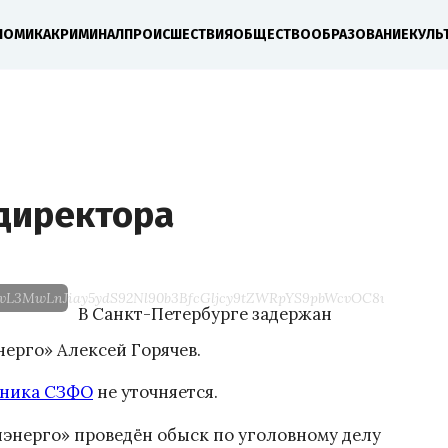
НОМИКА
КРИМИНАЛ
ПРОИСШЕСТВИЯ
ОБЩЕСТВО
ОБРАЗОВАНИЕ
КУЛЬ
ндиректора
R0cDovL3MwLnJiay5ydS92Nl90b3BfcGljcy9tZWRpYS9pbWcvOC8wNS
В Санкт-Петербурге задержан
ерго» Алексей Горячев.
тника СЗФО
не уточняется.
енэнерго» проведён обыск по уголовному делу