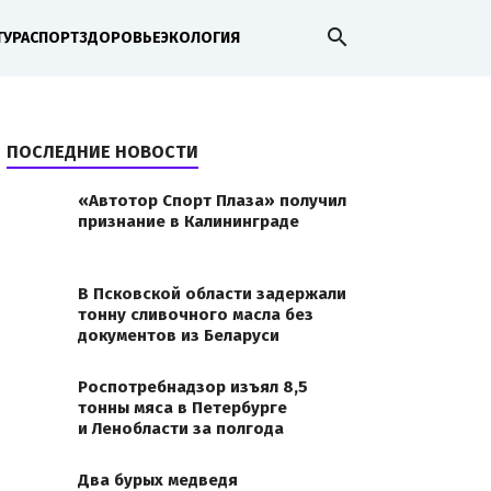
search
ТУРА
СПОРТ
ЗДОРОВЬЕ
ЭКОЛОГИЯ
ПОСЛЕДНИЕ НОВОСТИ
«Автотор Спорт Плаза» получил
признание в Калининграде
В Псковской области задержали
тонну сливочного масла без
83NTU4OTQ3OTMzNDMwNTguanBn
документов из Беларуси
Роспотребнадзор изъял 8,5
тонны мяса в Петербурге
и Ленобласти за полгода
Два бурых медведя