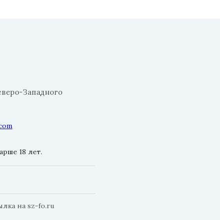
еверо-Западного
.com
рше 18 лет.
ка на sz-fo.ru