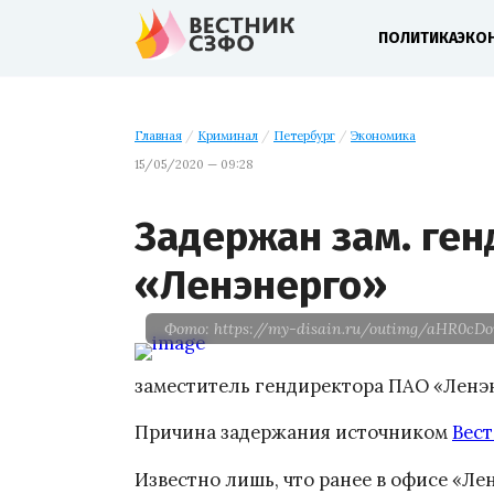
ПОЛИТИКА
ЭКО
Главная
/
Криминал
/
Петербург
/
Экономика
15/05/2020 — 09:28
Задержан зам. ге
«Ленэнерго»
Фото: https://my-disain.ru/outimg/aH
заместитель гендиректора ПАО «Ленэн
Причина задержания источником
Вес
Известно лишь, что ранее в офисе «Л