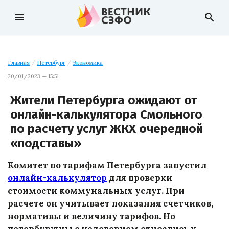
menu
search
Главная
/
Петербург
/
Экономика
20/01/2023 — 15:51
Жители Петербурга ожидают от
онлайн-калькулятора Смольного
по расчету услуг ЖКХ очередной
«подставы»
Комитет по тарифам Петербурга запустил
онлайн-калькулятор
для проверки
стоимости коммунальных услуг. При
расчете он учитывает показания счетчиков,
нормативы и величину тарифов. Но
петербуржцы с недоверием отнеслись к