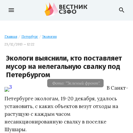
menu
search
Главная
/
Петербург
/
Экология
23/12/2013 — 12:22
Экологи выяснили, кто поставляет
мусор на нелегальную свалку под
Петербургом
Фото: "Зеленый фронт".
В Санкт-
Петербурге экологам, 19-20 декабря, удалось
установить, с каких объектов везут отходы на
растущую с каждым часом
несанкционированную свалку в поселке
Шушары.