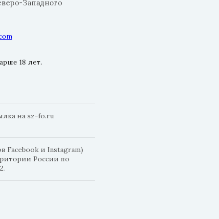
еверо-Западного
.com
рше 18 лет.
ка на sz-fo.ru
 Facebook и Instagram)
рритории России по
2.