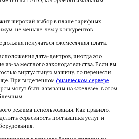
 именно на то ПО, которое оптимальным
ожит широкий выбор в плане тарифных
имум, не меньше, чем у конкурентов.
ше должна получаться ежемесячная плата.
асположение дата-центров, иногда это
 из-за местного законодательства. Если вы
лностью виртуальную машину, то перенести
роще. При выделенном
физическом сервере
сы могут быть завязаны на «железе», в этом
облемным.
вого режима использования. Как правило,
еделить серьезность поставщика услуг и
оборудования.