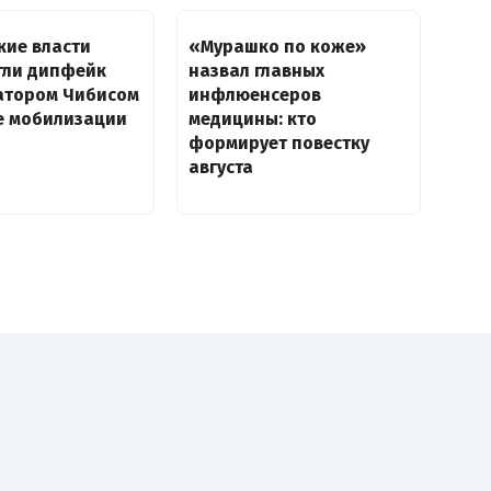
кие власти
«Мурашко по коже»
гли дипфейк
назвал главных
натором Чибисом
инфлюенсеров
е мобилизации
медицины: кто
формирует повестку
августа