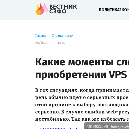
ПОЛИТИКА
ЭКО
Главная
/
Страна и мир
20/04/2021 — 11:36
Какие моменты сл
приобретении VPS
В тех ситуациях, когда принимаетс
речь обычно идет о серьезных прое
этой причине к выбору поставщик
серьезно. В случае ошибки web-рес
нестабильно. Так как же избежать
1618823598_kak-priob