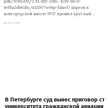
pdb/1016500/27f17df9-20b5-42f9-8b70-
9efba3db65bc/s1200?webp=false17 апреля в
новгородской школе №37 прошел круглый…
18/04/2019
В Петербурге суд вынес приговор ст
университета гражданской авиации