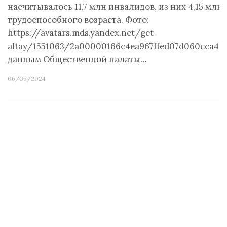
насчитывалось 11,7 млн инвалидов, из них 4,15 млн
трудоспособного возраста. Фото:
https://avatars.mds.yandex.net/get-
altay/1551063/2a00000166c4ea967ffed07d060cca41
данным Общественной палаты…
06/05/2024