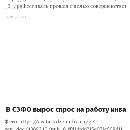
_3_.jpgФестиваль прошел с целью совершенствов
04/09/2023
В СЗФО вырос спрос на работу инва
Фото: https://avatars.dzeninfra.ru/get-
zen_doc/4368340/pub_61ffd14fdd215e071c998d11_6