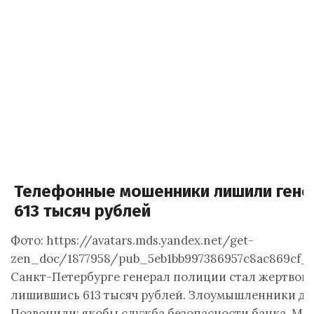
Телефонные мошенники лишили генер
613 тысяч рублей
Фото: https://avatars.mds.yandex.net/get-
zen_doc/1877958/pub_5eb1bb997386957c8ac869cf_5e
Санкт-Петербурге генерал полиции стал жертвой
лишившись 613 тысяч рублей. Злоумышленники дей
Позвонили: якобы служба безопасности банка. Мол