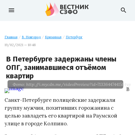
menu
search
Главная
/
В. Новгород
/
Криминал
/
Петербург
19/02/2021 — 10:48
В Петербурге задержаны члены
ОПГ, занимавшиеся отъёмом
квартир
Фото: http://i.mycdn.me/videoPreview?id=713364474415&t
В
Санкт-Петербурге полицейские задержали
группу мужчин, похитивших горожанина с
целью завладеть его квартирой на Раумской
улице в городе Колпино.