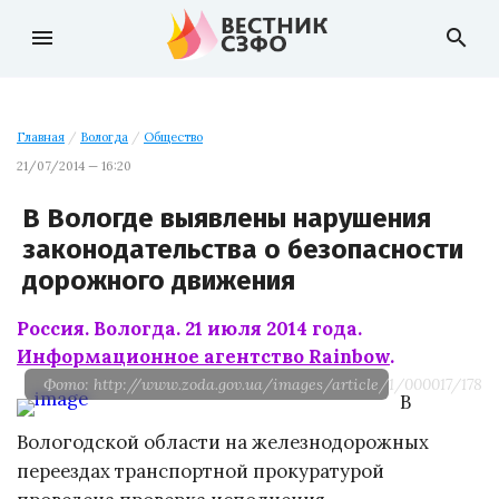
menu
search
Главная
/
Вологда
/
Общество
21/07/2014 — 16:20
В Вологде выявлены нарушения
законодательства о безопасности
дорожного движения
Россия. Вологда. 21 июля 2014 года.
Информационное агентство Rainbow
.
Фото: http://www.zoda.gov.ua/images/article/1/000017/17830/
В
Вологодской области на железнодорожных
переездах транспортной прокуратурой